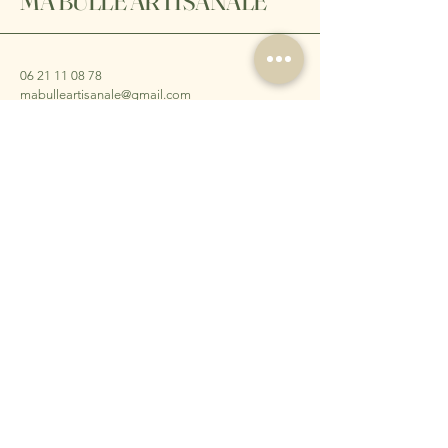
MA BULLE ARTISANALE
06 21 11 08 78
mabulleartisanale@gmail.com
5 Rue de Verdun
77320 La-Ferté-Gaucher
Abonnez-vous à notre
Newsletter
Entrez votre Email