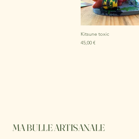
Kitsune toxic
Prix
45,00 €
MA BULLE ARTISANALE