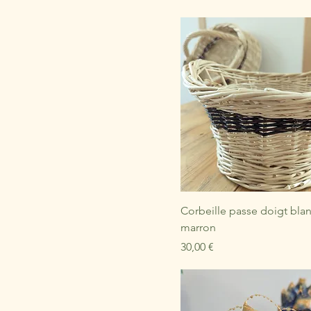
Corbeille passe doigt blan
marron
Prix
30,00 €