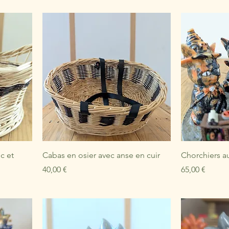
c et
Cabas en osier avec anse en cuir
Chorchiers a
Prix
Prix
40,00 €
65,00 €