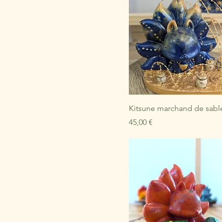
Kitsune marchand de sabl
Prix
45,00 €