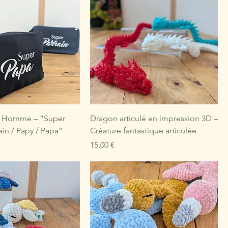
r Homme – “Super
Dragon articulé en impression 3D –
ain / Papy / Papa”
Créature fantastique articulée
Prix
15,00 €