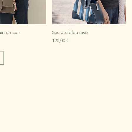
ain en cuir
Sac été bleu rayé
Prix
120,00 €