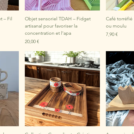
 – Fil
Objet sensoriel TDAH – Fidget
Café torréfié
artisanal pour favoriser la
ou moulu
concentration et l'apa
Prix
7,90 €
Prix
20,00 €