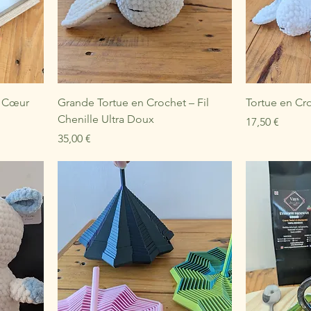
– Cœur
Grande Tortue en Crochet – Fil
Tortue en Cro
Chenille Ultra Doux
Prix
17,50 €
Prix
35,00 €