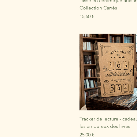
Tasse en céramique artisan
Collection Carrés
Prix
15,60 €
Tracker de lecture - cadea
les amoureux des livres
Prix
25,00 €