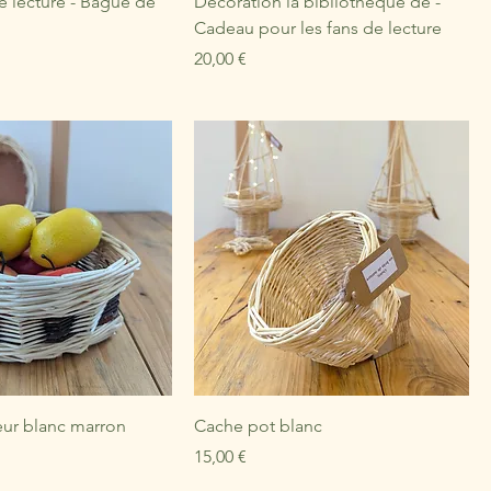
e lecture - Bague de
Décoration la bibliothèque de -
Cadeau pour les fans de lecture
Prix
20,00 €
eur blanc marron
Cache pot blanc
Prix
15,00 €