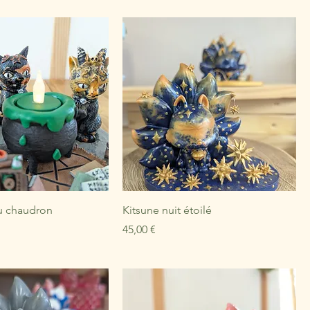
u chaudron
Kitsune nuit étoilé
Prix
45,00 €