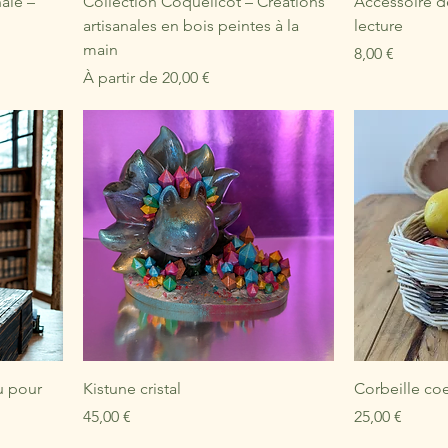
ale –
Collection Coquelicot – Créations
Accessoire d
artisanales en bois peintes à la
lecture
main
Prix
8,00 €
Prix promotionnel
À partir de
20,00 €
u pour
Kistune cristal
Corbeille co
Prix
Prix
45,00 €
25,00 €