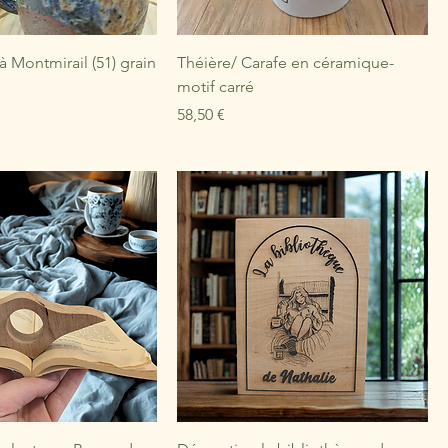
 à Montmirail (51) grain
Théière/ Carafe en céramique-
motif carré
Prix
58,50 €