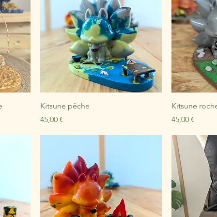
e
Kitsune pêche
Kitsune roch
Prix
Prix
45,00 €
45,00 €