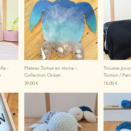
lle -
Plateau Tortue en résine –
Trousse pou
e
Collection Océan
Tonton / Parr
Prix
Prix
39,00 €
16,00 €